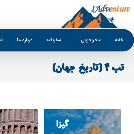
خانه
ماجراجویی
سفرنامه
درباره ما
تم
تب 4 (تاریخ جهان)
گیزا