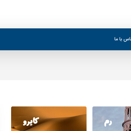
اس با ما
رم
کایرو