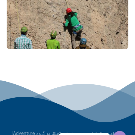
© تمامی حقوق این وب سایت متعلق به گروه IAdventure