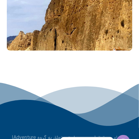
© تمامی حقوق این وب سایت متعلق به گروه IAdventure