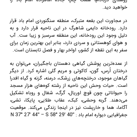
خواهید دید.
در مجاورت این بقعه متبرک، منطقه سنگنوردی امام باد قرار
دارد. رودخانه دایمی شاهرگ در این ناحیه قرار دارد و به
دلیل وجود این رودخانه، این منطقه سرسبز و زیبا ست. آب
و هوای کوهستانی و سردی دارد، بنابر این بهترین زمان برای
سفر به این نقطه از کشور، اواخر بهار و فصل تابستان است.
از عمده‌ترین پوشش گیاهی دهستان باجگیران، می‌توان به
درختان اُرس، گون، کاکوتی و مریم گلی اشاره کرد. از دیگر
گیاهان موجود، درختچه‌های زرشک، درمنه، گزنه و گیاه افدرا
است. حیات وحش این ناحیه از رشته کوه‌های هزار مسجد
را حیواناتی چون قوچ اوریال، گرگ، شغال و روباه تشکیل
می‌دهند. گربه وحشی، کبک، عقاب طلایی، پایکا، تشی،
آگاما، هما و خارپشت نیز در اینجا زندگی می‌کند. موقعیت
جغرافیایی دیواره امام باد : N 37° 27′ 44′′ – S 58° 29′ 40′′