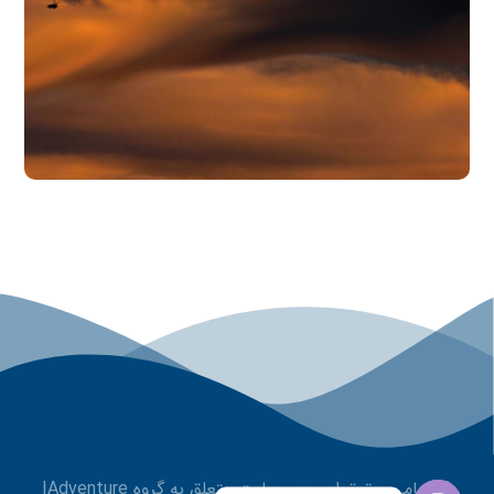
© تمامی حقوق این وب سایت متعلق به گروه IAdventure