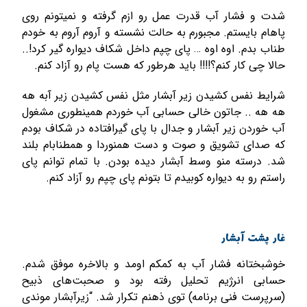
شدت و فشار آب قدرت عمل رو ازم گرفته و نمیتونم روی
پاهام بایستم. مجبورم به حالت نشسته و آروم آروم به خودم
طناب بدم. اوه اوه … پای چپم داخل شکاف دیواره گیر کرد!..
حالا چی کار کنم؟!!!! باید هرطور که هست پام رو آزاد کنم.
شرایط نفس کشیدن زیر آبشار مثل نفس کشیدن زیر آبه هه
هه هه .. جاتون خالی حسابی آب خوردم همینطوری مشغول
آب خوردن زیر آبشار و جدال با پای گیرافتاده در شکاف بودم
که صدای تشویق و صوت و دست همنوردا و همطنابام بلند
شد. درسته منو وسط آبشار دیده بودن. با تمام توانم پای
راستم رو به دیواره کوبیدم تا بتونم پای چپم رو آزاد کنم.
غار پشت آبشار
خوشبختانه فشار آب به کمکم اومد و بالاخره موفق شدم.
حسابی انرژیم تحلیل رفته بود و صحبت‌های ذبیح
(سرپرست فنی برنامه) توی ذهنم تکرار شد. “زیرآبشار موندی