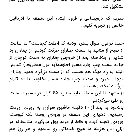
تشکیل شد.
میریم که دره‌پیمایی و فرود آبشار این منطقه با آدرنالین
خالص رو تجربه کنیم…
حتما براتون سوال پیش اودمه که اخلمد کجاست؟ ما ساعت
۶ صبح از مشهد به سمت چناران حرکت کردیم. از چناران رد
شدیم و بلافاصله بعد از خروجی چناران به سمت قوچان از
جاده سمت چپ وارد مسیر اخلومد(به قول محلی‌ها) شدیم.
البته یه راه دیگه هم هست که از سمت بزرگراه جدید چناران
قوچان میره و سمت چپ جاده مسیر اخلومد با یه تابلو
بزرگ مشخص هست.
از مشهد تا این منطقه باید حدود ۶۵ کیلومتر مسیر آسفالت
رو طی می‌کردیم.
بالاخره به بعد از ۴۰ دقیقه ماشین سواری به ورودی روستا
رسیدیم. دهیاری این منطقه در ورودی روستا یک کیوسک
ورودی تعبیه کرده و فقط از مردم پول می‌گیره. متاسفانه در
ازای این هزینه ما هیچ خدماتی رو ندیدیم و هر روز هم