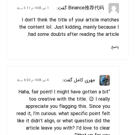
Binance推荐代码
گفت:
1 تیر 1405 در 3:11 ب.ظ
I don’t think the title of your article matches
the content lol. Just kidding, mainly because I
had some doubts after reading the article.
پاسخ
مهری کامل
گفت:
4 تیر 1405 در 6:50 ب.ظ
“Haha, fair point! I might have gotten a bit
too creative with the title. 😉 I really
appreciate you flagging this. Since you
read it, I’m curious: what specific point felt
like it didn’t align, or what question did the
article leave you with? I’d love to clear