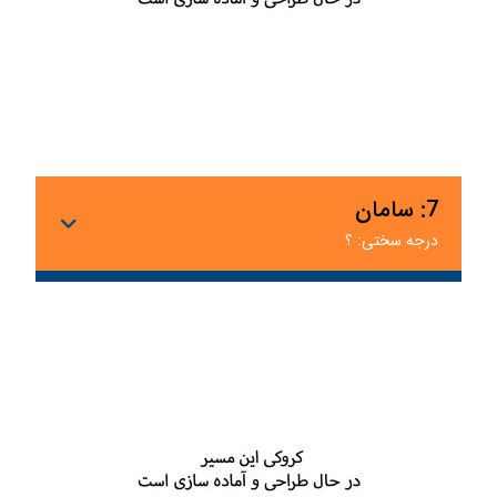
7: سامان
درجه سختی: ؟