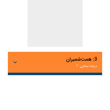
3: همت‌شمیران
درجه سختی: ؟