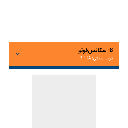
8: سکانس‌فوتو
درجه سختی: 5.11A