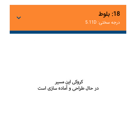
18: بلوط
درجه سختی: 5.11D