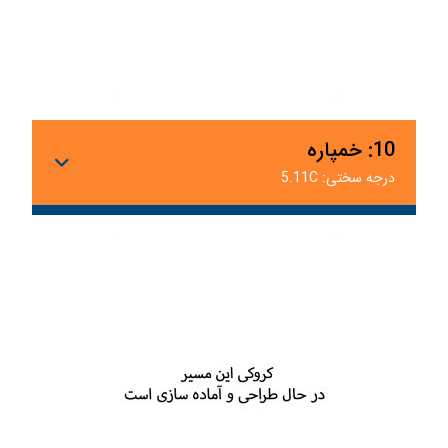
10: خمپاره
درجه سختی: 5.11C