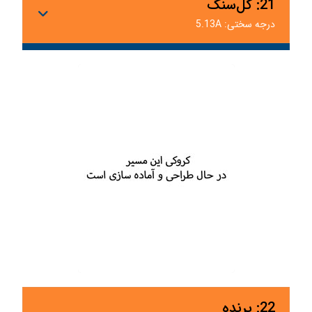
21: گل‌سنگ
درجه سختی: 5.13A
22: پرنده