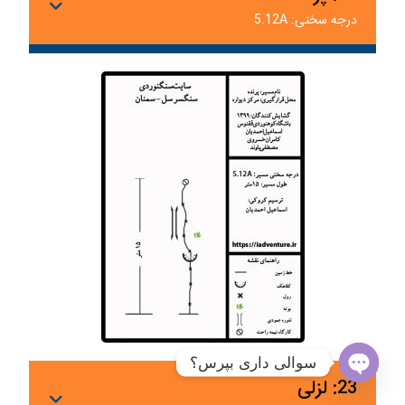
درجه سختی: 5.12A
سوالی داری بپرس؟
23: لزلی
Open chaty