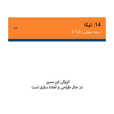
14: تیکا
درجه سختی: 5.12A