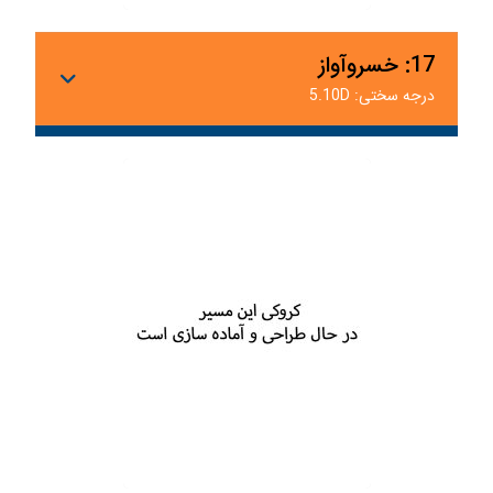
17: خسروآواز
درجه سختی: 5.10D