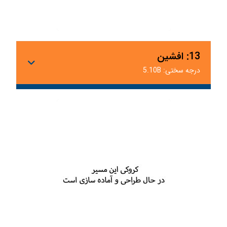
13: افشین
درجه سختی: 5.10B